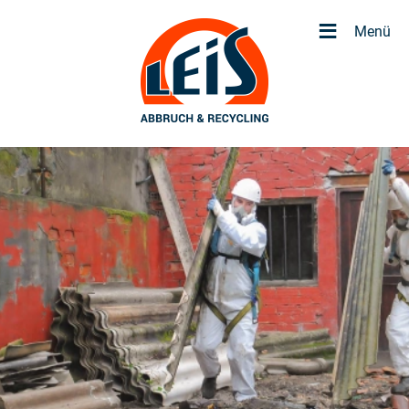
≡
Menü